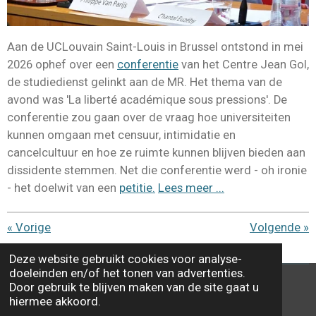
Aan de UCLouvain Saint-Louis in Brussel ontstond in mei
2026 ophef over een
conferentie
van het Centre Jean Gol,
de studiedienst gelinkt aan de MR. Het thema van de
avond was 'La liberté académique sous pressions'. De
conferentie zou gaan over de vraag hoe universiteiten
kunnen omgaan met censuur, intimidatie en
cancelcultuur en hoe ze ruimte kunnen blijven bieden aan
dissidente stemmen. Net die conferentie werd - oh ironie
- het doelwit van een
petitie.
Lees meer ...
«
Vorige
Volgende
»
D
D
S
D
Deze website gebruikt cookies voor analyse-
e
e
h
e
doeleinden en/of het tonen van advertenties.
l
e
a
l
Door gebruik te blijven maken van de site gaat u
e
l
r
e
X
F
hiermee akkoord.
n
e
n
a