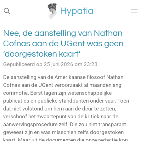
Ga
Hypatia
direct
naar
de
Nee, de aanstelling van Nathan
hoofdinhoud
Cofnas aan de UGent was geen
‘doorgestoken kaart’
Gepubliceerd op 25 juni 2026 om 23:23
De aanstelling van de Amerikaanse filosoof Nathan
Cofnas aan de UGent veroorzaakt al maandenlang
commotie. Eerst lagen zijn wetenschappelijke
publicaties en publieke standpunten onder vuur. Toen
dat niet volstond om hem aan de deur te zetten,
verschoof het zwaartepunt van de kritiek naar de
aanwervingsprocedure zelf. Die zou niet transparant
geweest zijn en was misschien zelfs doorgestoken
kaart. Maar uit de documenten die onze redactie kon