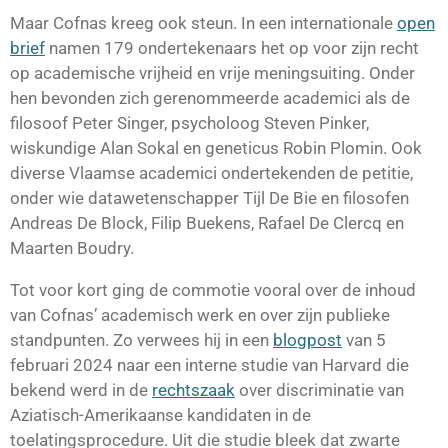
Maar Cofnas kreeg ook steun. In een internationale
open
brief
namen 179 ondertekenaars het op voor zijn recht
op academische vrijheid en vrije meningsuiting. Onder
hen bevonden zich gerenommeerde academici als de
filosoof Peter Singer, psycholoog Steven Pinker,
wiskundige Alan Sokal en geneticus Robin Plomin. Ook
diverse Vlaamse academici ondertekenden de petitie,
onder wie datawetenschapper Tijl De Bie en filosofen
Andreas De Block, Filip Buekens, Rafael De Clercq en
Maarten Boudry.
Tot voor kort ging de commotie vooral over de inhoud
van Cofnas’ academisch werk en over zijn publieke
standpunten. Zo verwees hij in een
blogpost
van 5
februari 2024 naar een interne studie van Harvard die
bekend werd in de
rechtszaak
over discriminatie van
Aziatisch-Amerikaanse kandidaten in de
toelatingsprocedure. Uit die studie bleek dat zwarte