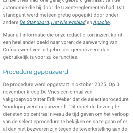
En De Vries had ‘oneigenlijk gebruik’ gemaakt van de
autonomie die hij door de UGent-reglementen had. Dat
standpunt werd meteen gretig opgepikt door onder
andere
De Standaard
,
Het Nieuwsblad
en
Apache
.
Maar uit informatie die onze redactie kon inzien, komt
een heel ander beeld naar voren: de aanwerving van
Cofnas werd veel uitgebreider gemotiveerd dan
gebruikelijk is voor zulke functies.
Procedure gepauzeerd
De procedure werd opgestart in oktober 2025. Op 3
november kreeg De Vries een e-mail van
vakgroepvoorzitter
Erik Weber
dat de selectieprocedure
‘voorlopig werd gepauzeerd’. ‘Dit moet de bevoegde
diensten op centraal niveau de tijd geven om het verloop
van de selectieprocedure te bekijken en na te gaan of er
al dan niet bezwaren zijn tegen de tewerkstelling aan de