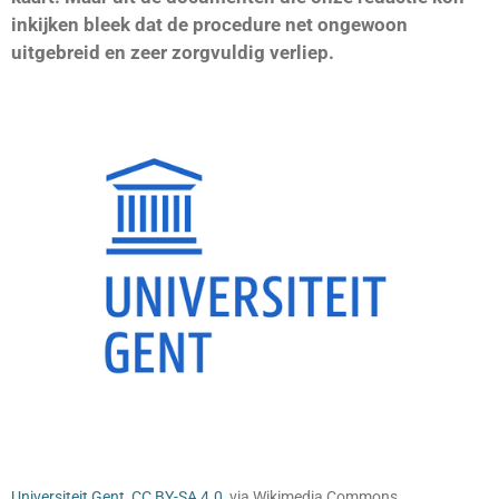
inkijken bleek dat de procedure net ongewoon
uitgebreid en zeer zorgvuldig verliep.
Universiteit Gent
,
CC BY-SA 4.0
, via Wikimedia Commons