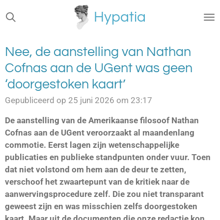
Ga
Hypatia
direct
naar
de
Nee, de aanstelling van Nathan
hoofdinhoud
Cofnas aan de UGent was geen
‘doorgestoken kaart’
Gepubliceerd op 25 juni 2026 om 23:17
De aanstelling van de Amerikaanse filosoof Nathan
Cofnas aan de UGent veroorzaakt al maandenlang
commotie. Eerst lagen zijn wetenschappelijke
publicaties en publieke standpunten onder vuur. Toen
dat niet volstond om hem aan de deur te zetten,
verschoof het zwaartepunt van de kritiek naar de
aanwervingsprocedure zelf. Die zou niet transparant
geweest zijn en was misschien zelfs doorgestoken
kaart. Maar uit de documenten die onze redactie kon