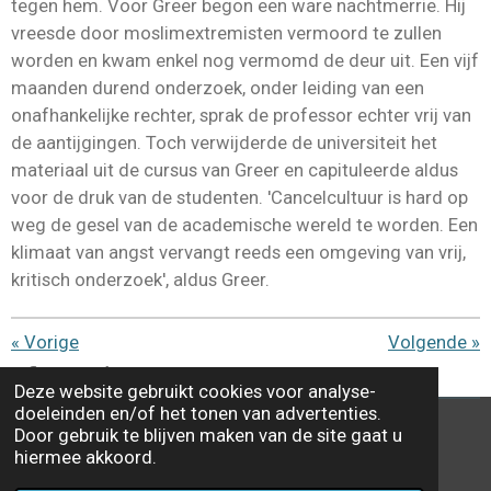
tegen hem. Voor Greer begon een ware nachtmerrie. Hij
vreesde door moslimextremisten vermoord te zullen
worden en kwam enkel nog vermomd de deur uit. Een vijf
maanden durend onderzoek, onder leiding van een
onafhankelijke rechter, sprak de professor echter vrij van
de aantijgingen. Toch verwijderde de universiteit het
materiaal uit de cursus van Greer en capituleerde aldus
voor de druk van de studenten. 'Cancelcultuur is hard op
weg de gesel van de academische wereld te worden. Een
klimaat van angst vervangt reeds een omgeving van vrij,
kritisch onderzoek', aldus Greer.
«
Vorige
Volgende
»
D
D
S
D
Deze website gebruikt cookies voor analyse-
e
e
h
e
doeleinden en/of het tonen van advertenties.
l
e
a
l
Door gebruik te blijven maken van de site gaat u
e
l
r
e
X
F
hiermee akkoord.
n
e
n
a
© 2022 - 2026 Hypatia