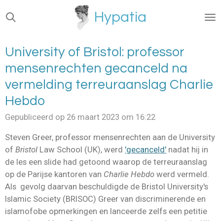
Ga
Hypatia
direct
naar
de
University of Bristol: professor
hoofdinhoud
mensenrechten gecanceld na
vermelding terreuraanslag Charlie
Hebdo
Gepubliceerd op 26 maart 2023 om 16:22
Steven Greer, professor mensenrechten aan de
University
of
Bristol
Law School (UK), werd
'gecanceld'
nadat hij in
de les een slide had getoond waarop de terreuraanslag
op de Parijse kantoren van
Charlie Hebdo
werd vermeld.
Als gevolg daarvan beschuldigde de
Bristol University's
Islamic Society (BRISOC) Greer van discriminerende en
islamofobe opmerkingen en lanceerde zelfs een petitie