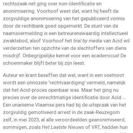
rechtszaak net ging over non-identificatie en
anonimisering. Voorhoof weet dat, want hij heeft de
zorgvuldige anonimisering van het gepubliceerd vonnis
door de rechtbank goed opgemerkt. De stunt van de
naamsvermelding is een betreurenswaardig intellectueel
zwaktebod, alsof Voorhoof het
trial by media
van Acid wil
verderzetten ten opzichte van de slachtoffers van diens
misdrijf. Onbegrijpelijke kemel voor een academicus! De
schoenmaker blijft beter bij zijn leest.
Auteur en krant beseffen dat wel, want in een voetnoot
wordt een onnozele ‘rechtvaardiging’ vermeld, namelijk
dat het Acid-proces openbaar was. Maar het ging nu
precies over de onrechtmatige identificatie door Acid …
Een unanieme Vlaamse pers had bij de uitspraak van het
zorgvuldig gemotiveerd arrest in de zaak-Reuzegom
zelf, in mei 2023, al alle veroordeelden geanonimiseerd;
sommigen, zoals
Het Laatste Nieuws
of VRT, hadden hun