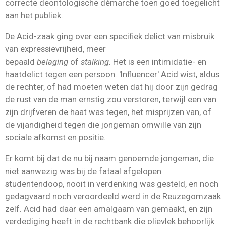
correcte deontologische démarche toen goed toegelicht
aan het publiek.
De Acid-zaak ging over een specifiek delict van misbruik
van expressievrijheid, meer
bepaald
belaging
of
stalking.
Het is een intimidatie- en
haatdelict tegen een persoon. 'Influencer' Acid wist, aldus
de rechter, of had moeten weten dat hij door zijn gedrag
de rust van de man ernstig zou verstoren, terwijl een van
zijn drijfveren de haat was tegen, het misprijzen van, of
de vijandigheid tegen die jongeman omwille van zijn
sociale afkomst en positie.
Er komt bij dat de nu bij naam genoemde jongeman, die
niet aanwezig was bij de fataal afgelopen
studentendoop, nooit in verdenking was gesteld, en noch
gedagvaard noch veroordeeld werd in de Reuzegomzaak
zelf. Acid had daar een amalgaam van gemaakt, en zijn
verdediging heeft in de rechtbank die olievlek behoorlijk